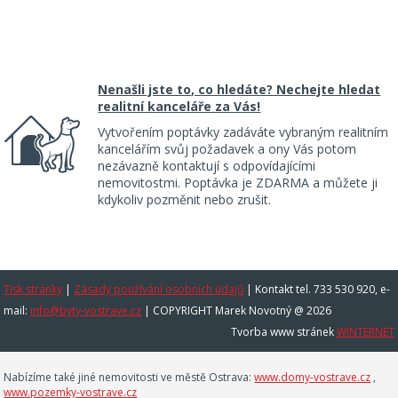
Nenašli jste to, co hledáte? Nechejte hledat
realitní kanceláře za Vás!
Vytvořením poptávky zadáváte vybraným realitním
kancelářím svůj požadavek a ony Vás potom
nezávazně kontaktují s odpovídajícími
nemovitostmi. Poptávka je ZDARMA a můžete ji
kdykoliv pozměnit nebo zrušit.
Tisk stránky
|
Zásady používání osobních údajů
|
Kontakt tel. 733 530 920, e-
mail:
info@byty-vostrave.cz
| COPYRIGHT Marek Novotný @ 2026
Tvorba www stránek
WINTERNET
Nabízíme také jiné nemovitosti ve městě Ostrava:
www.domy-vostrave.cz
,
www.pozemky-vostrave.cz