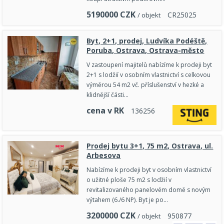
5190000
CZK
C
R
2
5
0
2
5
/ objekt
Byt, 2+1, prodej, Ludvíka Podéště,
Poruba, Ostrava, Ostrava-město
V zastoupení majitelů nabízíme k prodeji byt
2+1 s lodžií v osobním vlastnictví s celkovou
výměrou 54 m2 vč. příslušenství v hezké a
klidnější části…
cena v RK
1
3
6
2
5
6
Prodej bytu 3+1, 75 m2, Ostrava, ul.
Arbesova
Nabízíme k prodeji byt v osobním vlastnictví
o užitné ploše 75 m2 s lodžií v
revitalizovaného panelovém domě s novým
výtahem (6./6 NP). Byt je po…
3200000
CZK
9
5
0
8
7
7
/ objekt