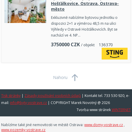
Hošťálkovice, Ostrava, Ostrava-
město
Exkluzivně nabízíme bytovou jednotku o
dispozici 2+1 a výměrou 48,5 m na ulici
Výhledy v Ostravě Hošťálkovicích. Byt se
nachází ve 4. NP…
3750000
CZK
1
3
6
3
7
0
/ objekt
Nahoru
Tisk stránky
|
Zásady používání osobních údajů
|
Kontakt tel. 733 530 920, e-
mail:
info@byty-vostrave.cz
| COPYRIGHT Marek Novotný @ 2026
Tvorba www stránek
WINTERNET
Nabízíme také jiné nemovitosti ve městě Ostrava:
www.domy-vostrave.cz
,
www.pozemky-vostrave.cz