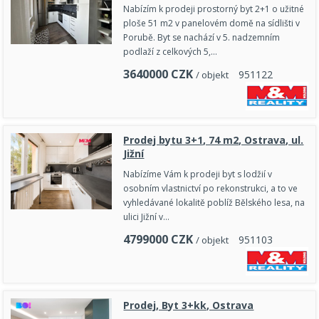
Nabízím k prodeji prostorný byt 2+1 o užitné
ploše 51 m2 v panelovém domě na sídlišti v
Porubě. Byt se nachází v 5. nadzemním
podlaží z celkových 5,…
3640000
CZK
9
5
1
1
2
2
/ objekt
Prodej bytu 3+1, 74 m2, Ostrava, ul.
Jižní
Nabízíme Vám k prodeji byt s lodžií v
osobním vlastnictví po rekonstrukci, a to ve
vyhledávané lokalitě poblíž Bělského lesa, na
ulici Jižní v…
4799000
CZK
9
5
1
1
0
3
/ objekt
Prodej, Byt 3+kk, Ostrava