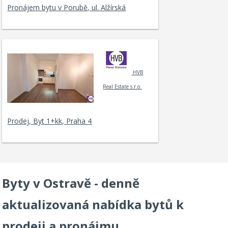
Pronájem bytu v Porubě, ul. Alžírská
HVB
Real Estate s.r.o.
Prodej, Byt 1+kk, Praha 4
Byty v Ostravě - denně
aktualizovaná nabídka bytů k
prodeji a pronájmu