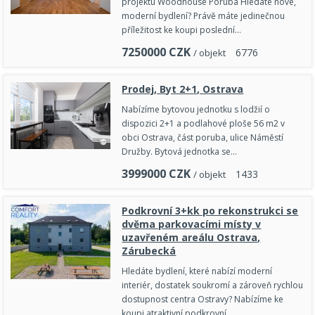
projektu Woodhouse Poruba Hledáte nové,
moderní bydlení? Právě máte jedinečnou
příležitost ke koupi poslední…
7250000
CZK
6
7
7
6
/ objekt
Prodej, Byt 2+1, Ostrava
Nabízíme bytovou jednotku s lodžií o
dispozici 2+1 a podlahové ploše 56 m2 v
obci Ostrava, část poruba, ulice Náměstí
Družby. Bytová jednotka se…
3999000
CZK
1
4
3
3
/ objekt
Podkrovní 3+kk po rekonstrukci se
dvěma parkovacími místy v
uzavřeném areálu Ostrava,
Zárubecká
Hledáte bydlení, které nabízí moderní
interiér, dostatek soukromí a zároveň rychlou
dostupnost centra Ostravy? Nabízíme ke
koupi atraktivní podkrovní…