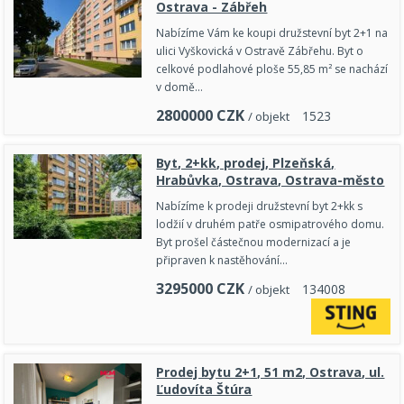
Ostrava - Zábřeh
Nabízíme Vám ke koupi družstevní byt 2+1 na
ulici Vyškovická v Ostravě Zábřehu. Byt o
celkové podlahové ploše 55,85 m² se nachází
v domě…
2800000
CZK
1
5
2
3
/ objekt
Byt, 2+kk, prodej, Plzeňská,
Hrabůvka, Ostrava, Ostrava-město
Nabízíme k prodeji družstevní byt 2+kk s
lodžií v druhém patře osmipatrového domu.
Byt prošel částečnou modernizací a je
připraven k nastěhování…
3295000
CZK
1
3
4
0
0
8
/ objekt
Prodej bytu 2+1, 51 m2, Ostrava, ul.
Ľudovíta Štúra