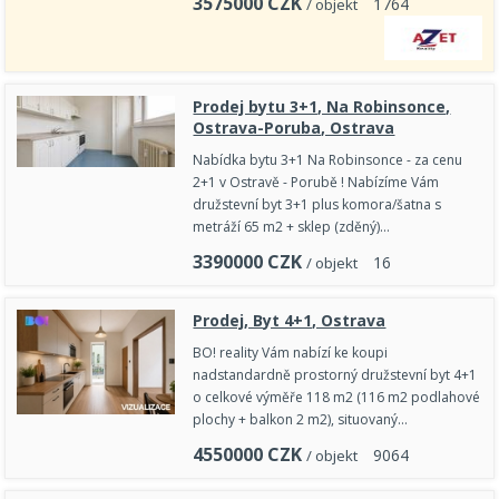
3575000
CZK
1
7
6
4
/ objekt
Prodej bytu 3+1, Na Robinsonce,
Ostrava-Poruba, Ostrava
Nabídka bytu 3+1 Na Robinsonce - za cenu
2+1 v Ostravě - Porubě ! Nabízíme Vám
družstevní byt 3+1 plus komora/šatna s
metráží 65 m2 + sklep (zděný)…
3390000
CZK
1
6
/ objekt
Prodej, Byt 4+1, Ostrava
BO! reality Vám nabízí ke koupi
nadstandardně prostorný družstevní byt 4+1
o celkové výměře 118 m2 (116 m2 podlahové
plochy + balkon 2 m2), situovaný…
4550000
CZK
9
0
6
4
/ objekt