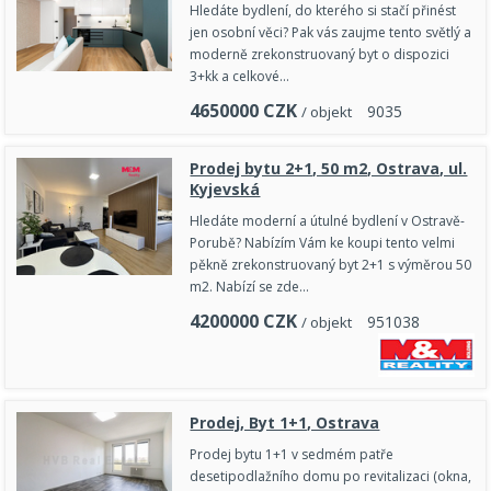
Hledáte bydlení, do kterého si stačí přinést
jen osobní věci? Pak vás zaujme tento světlý a
moderně zrekonstruovaný byt o dispozici
3+kk a celkové…
4650000
CZK
9
0
3
5
/ objekt
Prodej bytu 2+1, 50 m2, Ostrava, ul.
Kyjevská
Hledáte moderní a útulné bydlení v Ostravě-
Porubě? Nabízím Vám ke koupi tento velmi
pěkně zrekonstruovaný byt 2+1 s výměrou 50
m2. Nabízí se zde…
4200000
CZK
9
5
1
0
3
8
/ objekt
Prodej, Byt 1+1, Ostrava
Prodej bytu 1+1 v sedmém patře
desetipodlažního domu po revitalizaci (okna,