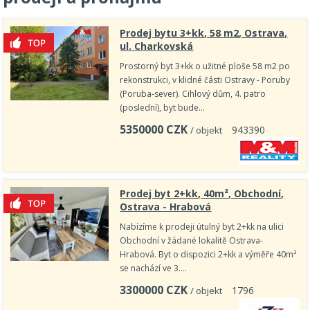
Prodej bytu 3+kk, 58 m2, Ostrava,
ul. Charkovská
Prostorný byt 3+kk o užitné ploše 58 m2 po
rekonstrukci, v klidné části Ostravy - Poruby
(Poruba‑sever). Cihlový dům, 4. patro
(poslední), byt bude…
5350000
CZK
9
4
3
3
9
0
/ objekt
Prodej byt 2+kk, 40m², Obchodní,
Ostrava - Hrabová
Nabízíme k prodeji útulný byt 2+kk na ulici
Obchodní v žádané lokalitě Ostrava-
Hrabová. Byt o dispozici 2+kk a výměře 40m²
se nachází ve 3.…
3300000
CZK
1
7
9
6
/ objekt