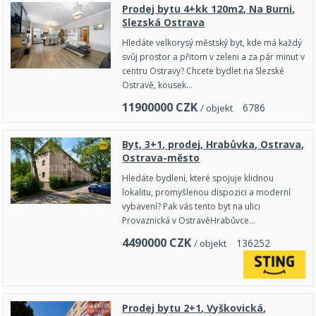
Prodej bytu 4+kk 120m2, Na Burni,
Slezská Ostrava
Hledáte velkorysý městský byt, kde má každý
svůj prostor a přitom v zeleni a za pár minut v
centru Ostravy? Chcete bydlet na Slezské
Ostravě, kousek…
11900000
CZK
6
7
8
6
/ objekt
Byt, 3+1, prodej, Hrabůvka, Ostrava,
Ostrava-město
Hledáte bydlení, které spojuje klidnou
lokalitu, promyšlenou dispozici a moderní
vybavení? Pak vás tento byt na ulici
Provaznická v OstravěHrabůvce…
4490000
CZK
1
3
6
2
5
2
/ objekt
Prodej bytu 2+1, Vyškovická,