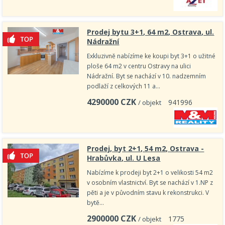
Prodej bytu 3+1, 64 m2, Ostrava, ul.
Nádražní
Exkluzivně nabízíme ke koupi byt 3+1 o užitné
ploše 64 m2 v centru Ostravy na ulici
Nádražní. Byt se nachází v 10. nadzemním
podlaží z celkových 11 a…
4290000
CZK
9
4
1
9
9
6
/ objekt
Prodej, byt 2+1, 54 m2, Ostrava -
Hrabůvka, ul. U Lesa
Nabízíme k prodeji byt 2+1 o velikosti 54 m2
v osobním vlastnictví. Byt se nachází v 1.NP z
pěti a je v původním stavu k rekonstrukci. V
bytě…
2900000
CZK
1
7
7
5
/ objekt