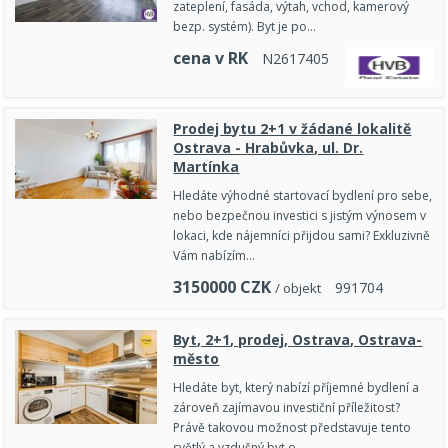
zateplení, fasáda, výtah, vchod, kamerový
bezp. systém). Byt je po…
cena v RK
N
2
6
1
7
4
0
5
Prodej bytu 2+1 v žádané lokalitě
Ostrava - Hrabůvka, ul. Dr.
Martínka
Hledáte výhodné startovací bydlení pro sebe,
nebo bezpečnou investici s jistým výnosem v
lokaci, kde nájemníci přijdou sami? Exkluzivně
Vám nabízím…
3150000
CZK
9
9
1
7
0
4
/ objekt
Byt, 2+1, prodej, Ostrava, Ostrava-
město
Hledáte byt, který nabízí příjemné bydlení a
zároveň zajímavou investiční příležitost?
Právě takovou možnost představuje tento
světlý a vzdušný byt o…