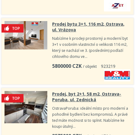
Prodej bytu 3+1, 116 m2, Ostrava,
ul. Vrázova
Nabízíme k prodeji prostorný a moderní byt
3+1 v osobním vlastnictví o velikosti 116 m2,
který se nachází ve 3. (posledním) podlaží
cihlového domu ve…
5800000
CZK
9
2
3
2
1
9
/ objekt
Prodej, byt 2+1, 58 m2, Ostrava-
Poruba, ul. Zednická
OstravaPoruba: ideální místo pro moderní a
pohodlné bydlení bez kompromisů. A právě
teď máte možnost si to splnit. Nabízíme ke
koupi útulný…