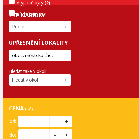
Atypické byty
(2)
Půdní byt
(0)
TYP NABÍDKY
Prodej
UPŘESNĚNÍ LOKALITY
Hledat také v okolí
hledat v okolí
CENA
(Kč)
–
+
od:
–
+
do: