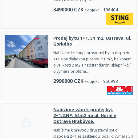
3490000
CZK
1
3
6
4
0
4
/ objekt
Prodej bytu 1+1, 51 m2, Ostrava, ul.
Gorkého
Nabízíme ke koupi prostorný byt o dispozici
1+1 s podlahovou plochou 51 m2, balkonem
o velikosti 2 m2 a nadstandardní sklepní kójí
o výměře přibližně…
2990000
CZK
9
5
0
9
9
8
/ objekt
Nabízíme vám k prodej byt
2+1,2.NP, 54m2 na ul. Horní v
Ostravě Hrabůvce.
Nabízíme k převodu družstevní byt o
dispozici 2+1 se zasklenou lodžií o výměře 54