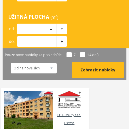
UŽITNÁ PLOCHA
2
(m
)
–
+
od:
–
+
do:
Pouze nové nabídky za posledních:
7
14
dnů.
Od nejnovějších
I.E.T. Reality s.r.o.
Ostrava