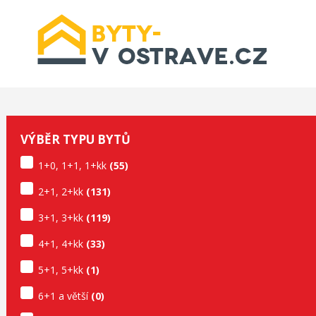
VÝBĚR TYPU BYTŮ
1+0
,
1+1
,
1+kk
(55)
2+1
,
2+kk
(131)
3+1
,
3+kk
(119)
4+1
,
4+kk
(33)
5+1
,
5+kk
(1)
6+1 a větší
(0)