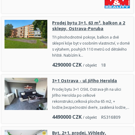
Prodej bytu 3+1, 63 m², balkon a 2
sklepy, Ostrava-Poruba
Tři plnohodnotné pokoje, balkon a dvě
sklepní kóje byt v osobním vlastnictví, v domě
s výtahem, pouhých 110 metrů od dětského
hřiště. Nabízím k…
4290000
CZK
1
8
/ objekt
3+1 Ostrava - ul.Jiřího Herolda
Prodej bytu 3+1 OSVL Ostrava-Jih na ulici
Jiřího Herolda po celkové
rekonstrukci,celková plocha 65 m2, +
lodžie,bezpečnostní dveře, zasklená lodžie,…
4490000
CZK
R
S
3
1
6
8
0
9
/ objekt
Byt, 2+1, prodej, Výhledy,