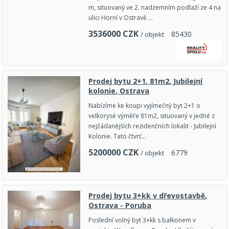
m, situovaný ve 2. nadzemním podlaží ze 4 na
ulici Horní v Ostravě …
3536000
CZK
8
5
4
3
0
/ objekt
Prodej bytu 2+1, 81m2, Jubilejní
kolonie, Ostrava
Nabízíme ke koupi vyjímečný byt 2+1 o
velkorysé výměře 81m2, situovaný v jedné z
nejžádanějších rezidenčních lokalit - Jubilejní
Kolonie. Tato čtvrť…
5200000
CZK
6
7
7
9
/ objekt
Prodej bytu 3+kk v dřevostavbě,
Ostrava - Poruba
Poslední volný byt 3+kk s balkonem v