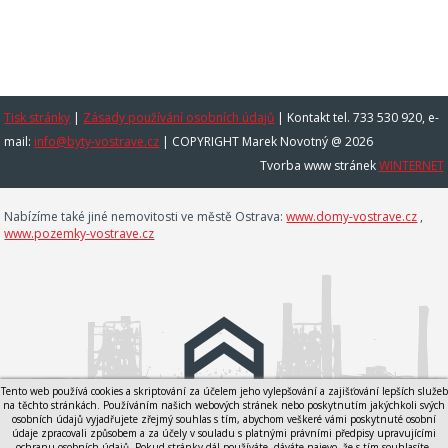
Tisk stránky
|
Zásady používání osobních údajů
|
Kontakt tel. 733 530 920, e-
mail:
info@byty-vostrave.cz
| COPYRIGHT Marek Novotný @ 2026
Tvorba www stránek
WINTERNET
Nabízíme také jiné nemovitosti ve městě Ostrava:
www.domy-vostrave.cz
,
www.pozemky-vostrave.cz
Tento web používá cookies a skriptování za účelem jeho vylepšování a zajišťování lepších služeb
na těchto stránkách. Používáním našich webových stránek nebo poskytnutím jakýchkoli svých
osobních údajů vyjadřujete zřejmý souhlas s tím, abychom veškeré vámi poskytnuté osobní
údaje zpracovali způsobem a za účely v souladu s platnými právními předpisy upravujícími
ochranu osobních údajů. Pokud stránky dál používáte, dáváte najevo, že s tím souhlasíte.