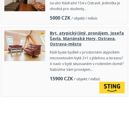
na ulici Nádražní 154 v Ostravě. Jednotka je
vhodná pro studenty…
5000
CZK
/ objekt / měsíc
Byt, atypický/jiný, pronájem, Josefa
Šavla, Mariánské Hory, Ostrava,
Ostrava-město
Rádi byste bydleli v prostorném atypickém
mezonetovém bytě 2+1 s jídelnou a terasou?
A navíc v bytě situovaném v rodinném domě?
Nabízíme Vám pronájem…
15900
CZK
/ objekt / měsíc