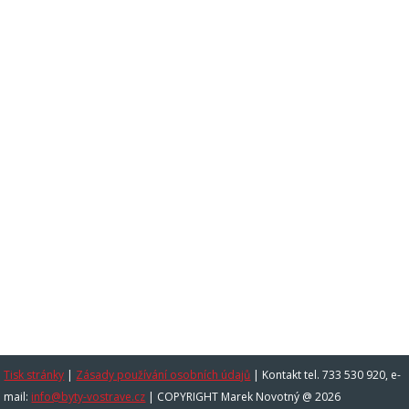
Tisk stránky
|
Zásady používání osobních údajů
|
Kontakt tel. 733 530 920, e-
mail:
info@byty-vostrave.cz
| COPYRIGHT Marek Novotný @ 2026