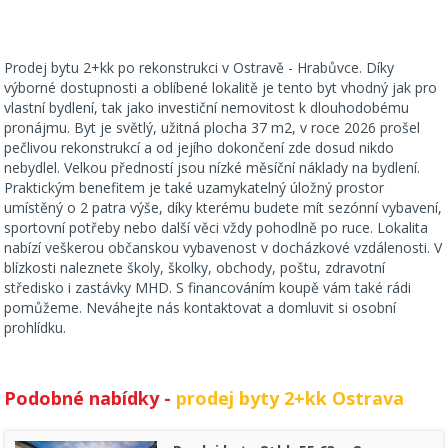
Prodej bytu 2+kk po rekonstrukci v Ostravě - Hrabůvce. Díky
výborné dostupnosti a oblíbené lokalitě je tento byt vhodný jak pro
vlastní bydlení, tak jako investiční nemovitost k dlouhodobému
pronájmu. Byt je světlý, užitná plocha 37 m2, v roce 2026 prošel
pečlivou rekonstrukcí a od jejího dokončení zde dosud nikdo
nebydlel. Velkou předností jsou nízké měsíční náklady na bydlení.
Praktickým benefitem je také uzamykatelný úložný prostor
umístěný o 2 patra výše, díky kterému budete mít sezónní vybavení,
sportovní potřeby nebo další věci vždy pohodlně po ruce. Lokalita
nabízí veškerou občanskou vybavenost v docházkové vzdálenosti. V
blízkosti naleznete školy, školky, obchody, poštu, zdravotní
středisko i zastávky MHD. S financováním koupě vám také rádi
pomůžeme. Neváhejte nás kontaktovat a domluvit si osobní
prohlídku.
Podobné nabídky -
prodej byty 2+kk Ostrava