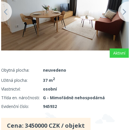
Aktivní
Obytná plocha:
neuvedeno
2
Užitná plocha:
37 m
Vlastnictví:
osobní
Třída en. náročnosti:
G - Mimořádně nehospodárná
Evidenční číslo:
945932
Cena:
3450000
CZK / objekt