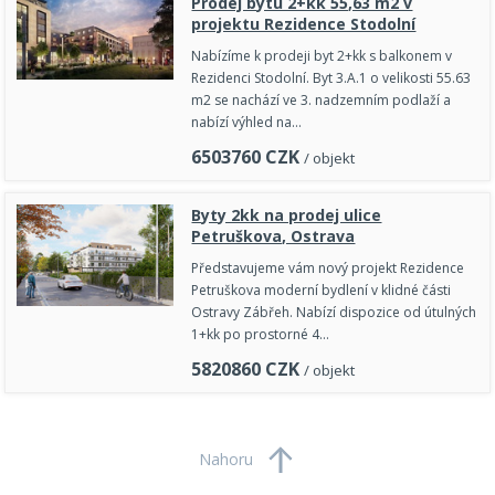
Prodej bytu 2+kk 55,63 m2 v
projektu Rezidence Stodolní
Nabízíme k prodeji byt 2+kk s balkonem v
Rezidenci Stodolní. Byt 3.A.1 o velikosti 55.63
m2 se nachází ve 3. nadzemním podlaží a
nabízí výhled na…
6503760
CZK
/ objekt
Byty 2kk na prodej ulice
Petruškova, Ostrava
Představujeme vám nový projekt Rezidence
Petruškova moderní bydlení v klidné části
Ostravy Zábřeh. Nabízí dispozice od útulných
1+kk po prostorné 4…
5820860
CZK
/ objekt
Nahoru