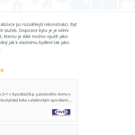
rabůvce po rozsáhlejší rekonstrukci. Byt
í služeb. Dispozice bytu je je velmi
, kterou je dále možno využít jako
odný jak k vlastnímu bydlení tak jako
.
va
u 2+1 v 4.podlaží/8.p. panelového domu v
 kuchyňská linka s elektrickým sporákem,…