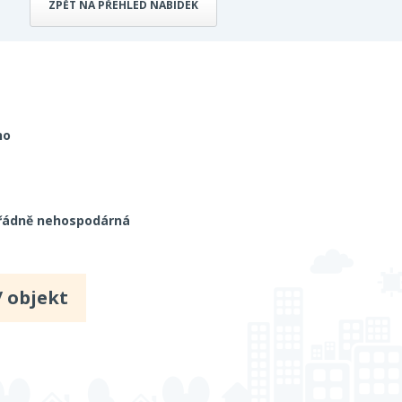
ZPĚT NA PŘEHLED NABÍDEK
no
řádně nehospodárná
/ objekt