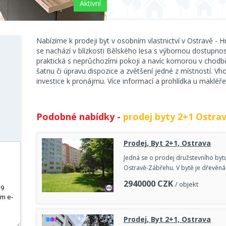
Aktivní
Nabízíme k prodeji byt v osobním vlastnictví v Ostravě - H
se nachází v blízkosti Bělského lesa s výbornou dostupnost
praktická s neprůchozími pokoji a navíc komorou v chodbě
šatnu či úpravu dispozice a zvětšení jedné z místností. Vh
investice k pronájmu. Více informací a prohlídka u makléře
Podobné nabídky -
prodej byty 2+1 Ostra
Prodej, Byt 2+1, Ostrava
Jedná se o prodej družstevního byt
Ostravě-Zábřehu. V bytě je dřevěná
2940000
CZK
/ objekt
Prodej, Byt 2+1, Ostrava