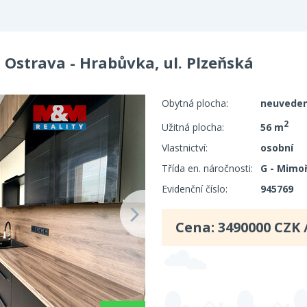
 Ostrava - Hrabůvka, ul. Plzeňská
Obytná plocha:
neuvede
2
Užitná plocha:
56 m
Vlastnictví:
osobní
Třída en. náročnosti:
G - Mimo
Evidenční číslo:
945769
Cena:
3490000
CZK 