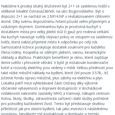
Nabízíme k prodeji útulný družstevní byt 2+1 se zasklenou lodžií v
oblíbené lokalitě OstravaZábřeh, na ulici Bogorodského. Byt o
dispozici 2+1 se nachází ve 2.NP/4.NP v revitalizovaném cihlovém
domě. Díky svému dispozičnímu řešení působí velmi příjemným a
vzdušným dojmem. Dominantou bytu je prostorná kuchyň s
dostatkem místa pro velký jídelní stůl či gauč pro rodinná setkání.
Na kuchyň navazuje světlý obývací pokoj se vstupem na zasklenou
lodžii, která nabízí příjemné místo k odpočinku po celý rok.
Samostatná ložnice poskytuje dostatek soukromí pro každého
člena rodiny. Koupelna se zděným jádrem, vanou, keramickými
obklady a dlažbou. Praktickým benefitem je okno, které zajišťuje
denní světlo i přirozené větrání. V bytě je instalován kondenzační
kotel a rozvody elektřiny jsou vedeny v mědi. Velkou předností jsou
také nízké měsíční náklady na bydlení, které činí pouze 3.578,- Kč
(včetně fondu oprav) měsíčně, plus zálohy na elektřinu a plyn.
Lokalita patří mezi vyhledávané části Ostravy díky výborné
občanské vybavenosti a dopravní dostupnosti. V docházkové
vzdálenosti naleznete zastávky MHD a tramvají, nákupní centrum
Kotva, školy, školky, zdravotnická zařízení i další služby potřebné
pro pohodlný každodenní život. Tento byt představuje skvělou
příležitost jak pro vlastní bydlení, tak jako investici k následnému
pronájmu. Neváhejte mě kontaktovat a domluvte si termín