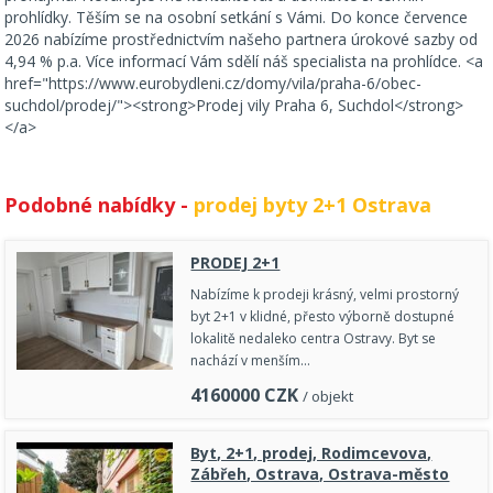
prohlídky. Těším se na osobní setkání s Vámi. Do konce července
2026 nabízíme prostřednictvím našeho partnera úrokové sazby od
4,94 % p.a. Více informací Vám sdělí náš specialista na prohlídce. <a
href="https://www.eurobydleni.cz/domy/vila/praha-6/obec-
suchdol/prodej/"><strong>Prodej vily Praha 6, Suchdol</strong>
</a>
Podobné nabídky -
prodej byty 2+1 Ostrava
PRODEJ 2+1
Nabízíme k prodeji krásný, velmi prostorný
byt 2+1 v klidné, přesto výborně dostupné
lokalitě nedaleko centra Ostravy. Byt se
nachází v menším…
4160000
CZK
/ objekt
Byt, 2+1, prodej, Rodimcevova,
Zábřeh, Ostrava, Ostrava-město