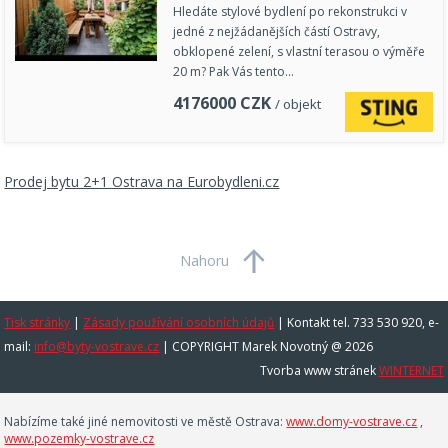
Hledáte stylové bydlení po rekonstrukci v
jedné z nejžádanějších částí Ostravy,
obklopené zelení, s vlastní terasou o výměře
20 m? Pak Vás tento…
4176000
CZK
/ objekt
Prodej bytu 2+1 Ostrava na Eurobydleni.cz
Nahoru
Tisk stránky
|
Zásady používání osobních údajů
|
Kontakt tel. 733 530 920, e-
mail:
info@byty-vostrave.cz
| COPYRIGHT Marek Novotný @ 2026
Tvorba www stránek
WINTERNET
Nabízíme také jiné nemovitosti ve městě Ostrava:
www.domy-vostrave.cz
,
www.pozemky-vostrave.cz