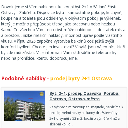
Dovolujeme si Vám nabídnout ke koupi byt 2+1 v žádané části
Ostravy - Zábřehu. Dispozice bytu - samostatné pokoje, kuchyně,
koupelna a toaleta jsou odděleny, v obývacím pokoji je výklenek,
který je možno přizpůsobit třeba jako pracovnu nebo hezkou
šatnu. Co všechno Vám tento byt může nabídnout - dostatek místa
a prostoru, nízké měsíční náklady, možnost úprav podle vlastního
vkusu, v říjnu 2026 započne výstavba balkónů což ještě zvýší
komfort bydlení. Chcete jen investovat? V bytě jsou nájemníci, kteří
by zde rádi zůstali. Více informací Vám rádi sdělíme telefonicky
nebo na prohlídce, kterou doporučujeme.
Podobné nabídky -
prodej byty 2+1 Ostrava
Byt, 2+1, prodej, Opavská, Poruba,
Ostrava, Ostrava-město
Ve výhradním zastoupení majitele, nabízíme k
prodeji velmi hezký a slunný družstevní byt
2+1 o výměře 52 m2, lodžii o výměře 4m2 a
sklepní kóji o…