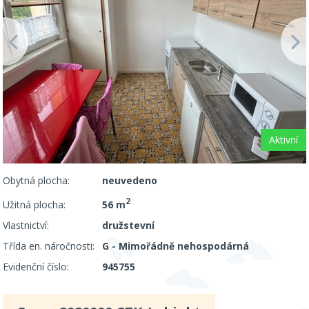
Aktivní
Obytná plocha:
neuvedeno
2
Užitná plocha:
56 m
Vlastnictví:
družstevní
Třída en. náročnosti:
G - Mimořádně nehospodárná
Evidenční číslo:
945755