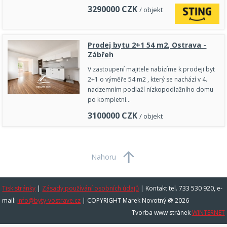
3290000
CZK
/ objekt
Prodej bytu 2+1 54 m2, Ostrava -
Zábřeh
V zastoupení majitele nabízíme k prodeji byt
2+1 o výměře 54 m2 , který se nachází v 4.
nadzemním podlaží nízkopodlažního domu
po kompletní…
3100000
CZK
/ objekt
Nahoru
Tisk stránky
|
Zásady používání osobních údajů
|
Kontakt tel. 733 530 920, e-
mail:
info@byty-vostrave.cz
| COPYRIGHT Marek Novotný @ 2026
Tvorba www stránek
WINTERNET