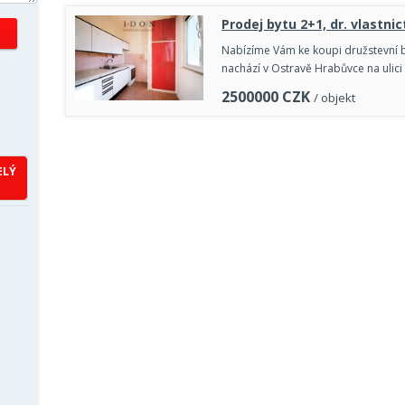
Prodej bytu 2+1, dr. vlastnict
Nabízíme Vám ke koupi družstevní b
nachází v Ostravě Hrabůvce na ulic
2500000
CZK
/ objekt
ELÝ