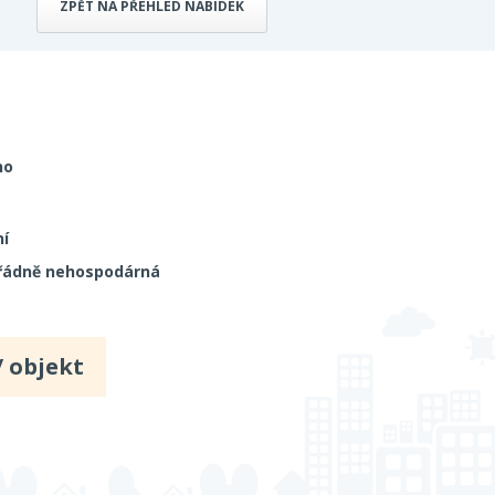
ZPĚT NA PŘEHLED NABÍDEK
no
í
řádně nehospodárná
/ objekt