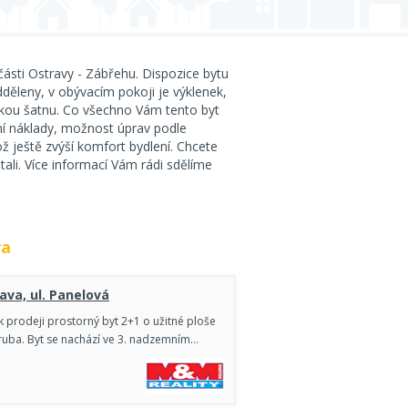
ásti Ostravy - Zábřehu. Dispozice bytu
děleny, v obývacím pokoji je výklenek,
zkou šatnu. Co všechno Vám tento byt
ní náklady, možnost úprav podle
ž ještě zvýší komfort bydlení. Chcete
stali. Více informací Vám rádi sdělíme
va
ava, ul. Panelová
 prodeji prostorný byt 2+1 o užitné ploše
ruba. Byt se nachází ve 3. nadzemním…