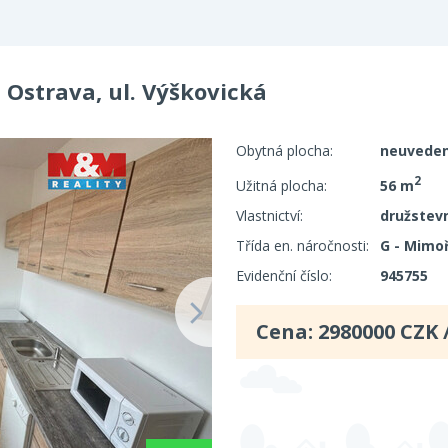
 Ostrava, ul. Výškovická
Obytná plocha:
neuvede
2
Užitná plocha:
56 m
Vlastnictví:
družstevn
Třída en. náročnosti:
G - Mimo
Evidenční číslo:
945755
Cena:
2980000
CZK 