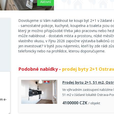
Aktivní
Dovolujeme si Vám nabídnout ke koupi byt 2+1 v žádané č
- samostatné pokoje, kuchyně, koupelna a toaleta jsou od
který je možno přizpůsobit třeba jako pracovnu nebo he
může nabídnout - dostatek místa a prostoru, nízké měsíč
vlastního vkusu, v říjnu 2026 započne výstavba balkónů co
jen investovat? V bytě jsou nájemníci, kteří by zde rádi zů
telefonicky nebo na prohlídce, kterou doporučujeme.
Podobné nabídky -
prodej byty 2+1 Ostra
Prodej bytu 2+1, 51 m2, Ostr
Ve výhradním zastoupení nabízíme k
51 m2 v žádané lokalitě Ostrava-Po
4100000
CZK
/ objekt