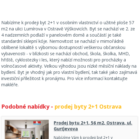
Nabízíme k prodeji byt 2+1 v osobním vlastnictví o užitné ploše 57
m2 na ulici Lumírova v Ostravě Výškovicích. Byt se nachází ve 2. ze
4 nadzemních podlaží v panelovém domě a součástí je také
standardní sklepní kóje. Nemovitost se nachází v mimořádně
oblíbené lokalitě s výbornou dostupností veškerou občanskou
vybavenosti - v blízkosti se nachází obchod, škola, školka, MHD,
hřiště, cyklostezky i les, který nabízí možnosti pro procházky a
volnočasové aktivity. Velkou výhodou jsou nízké měsíční náklady na
bydlení. Byt je vhodný jak pro vlastní bydlení, tak také jako zajímavá
investiční příležitost k pronájmu. Pro více informací kontaktujte
makléře.
Podobné nabídky -
prodej byty 2+1 Ostrava
Prodej bytu 2+1, 56 m2, Ostrava, ul.
Gurťjevova
Nabízíme Vám k prodeji byt 2+1 v