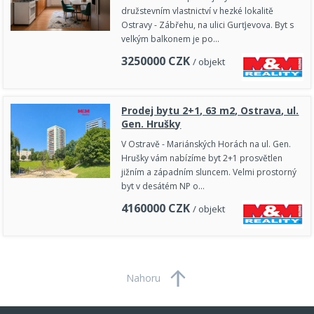
družstevním vlastnictví v hezké lokalitě
Ostravy - Zábřehu, na ulici Gurťjevova. Byt s
velkým balkonem je po…
3250000
CZK
/ objekt
Prodej bytu 2+1, 63 m2, Ostrava, ul.
Gen. Hrušky
V Ostravě - Mariánských Horách na ul. Gen.
Hrušky vám nabízíme byt 2+1 prosvětlen
jižním a západním sluncem. Velmi prostorný
byt v desátém NP o…
4160000
CZK
/ objekt
Nahoru