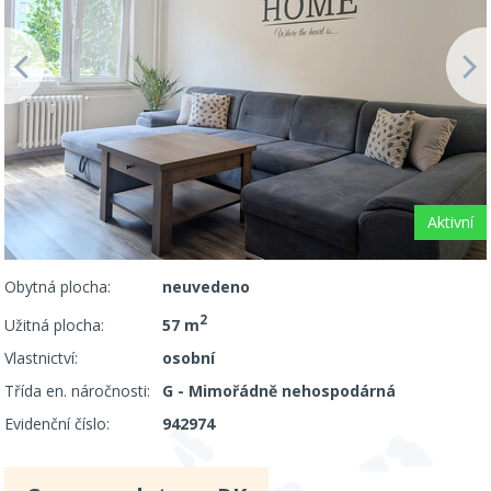
Aktivní
Obytná plocha:
neuvedeno
2
Užitná plocha:
57 m
Vlastnictví:
osobní
Třída en. náročnosti:
G - Mimořádně nehospodárná
Evidenční číslo:
942974