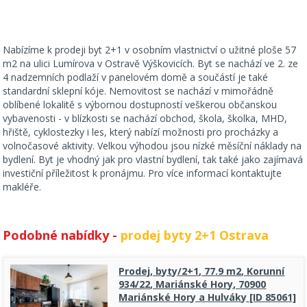
Nabízíme k prodeji byt 2+1 v osobním vlastnictví o užitné ploše 57
m2 na ulici Lumírova v Ostravě Výškovicích. Byt se nachází ve 2. ze
4 nadzemních podlaží v panelovém domě a součástí je také
standardní sklepní kóje. Nemovitost se nachází v mimořádně
oblíbené lokalitě s výbornou dostupností veškerou občanskou
vybavenosti - v blízkosti se nachází obchod, škola, školka, MHD,
hřiště, cyklostezky i les, který nabízí možnosti pro procházky a
volnočasové aktivity. Velkou výhodou jsou nízké měsíční náklady na
bydlení. Byt je vhodný jak pro vlastní bydlení, tak také jako zajímavá
investiční příležitost k pronájmu. Pro více informací kontaktujte
makléře.
Podobné nabídky -
prodej byty 2+1 Ostrava
Prodej, byty/2+1, 77.9 m2, Korunní
934/22, Mariánské Hory, 70900
Mariánské Hory a Hulváky [ID 85061]