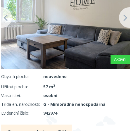
Aktivní
Obytná plocha:
neuvedeno
2
Užitná plocha:
57 m
Vlastnictví:
osobní
Třída en. náročnosti:
G - Mimořádně nehospodárná
Evidenční číslo:
942974