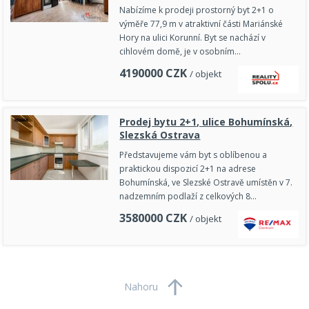
Nabízíme k prodeji prostorný byt 2+1 o
výměře 77,9 m v atraktivní části Mariánské
Hory na ulici Korunní. Byt se nachází v
cihlovém domě, je v osobním…
4190000
CZK
/ objekt
Prodej bytu 2+1, ulice Bohumínská,
Slezská Ostrava
Představujeme vám byt s oblíbenou a
praktickou dispozicí 2+1 na adrese
Bohumínská, ve Slezské Ostravě umístěn v 7.
nadzemním podlaží z celkových 8…
3580000
CZK
/ objekt
Nahoru