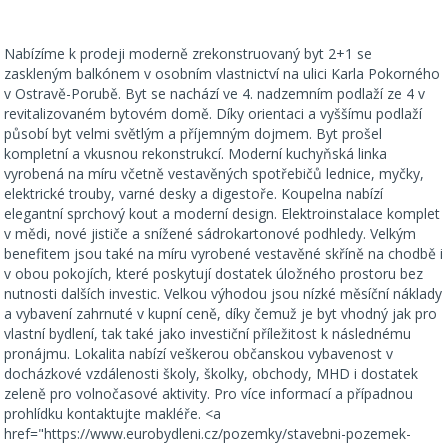
Nabízíme k prodeji moderně zrekonstruovaný byt 2+1 se
zaskleným balkónem v osobním vlastnictví na ulici Karla Pokorného
v Ostravě-Porubě. Byt se nachází ve 4. nadzemním podlaží ze 4 v
revitalizovaném bytovém domě. Díky orientaci a vyššímu podlaží
působí byt velmi světlým a příjemným dojmem. Byt prošel
kompletní a vkusnou rekonstrukcí. Moderní kuchyňská linka
vyrobená na míru včetně vestavěných spotřebičů lednice, myčky,
elektrické trouby, varné desky a digestoře. Koupelna nabízí
elegantní sprchový kout a moderní design. Elektroinstalace komplet
v mědi, nové jističe a snížené sádrokartonové podhledy. Velkým
benefitem jsou také na míru vyrobené vestavěné skříně na chodbě i
v obou pokojích, které poskytují dostatek úložného prostoru bez
nutnosti dalších investic. Velkou výhodou jsou nízké měsíční náklady
a vybavení zahrnuté v kupní ceně, díky čemuž je byt vhodný jak pro
vlastní bydlení, tak také jako investiční příležitost k následnému
pronájmu. Lokalita nabízí veškerou občanskou vybavenost v
docházkové vzdálenosti školy, školky, obchody, MHD i dostatek
zeleně pro volnočasové aktivity. Pro více informací a případnou
prohlídku kontaktujte makléře. <a
href="https://www.eurobydleni.cz/pozemky/stavebni-pozemek-