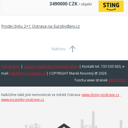
3490000
CZK
/ objekt
Prodej bytu 2+1 Ostrava na Eurobydleni.cz
Nahoru
Tisk stránky
|
Zásady používání osobních údajů
|
Kontakt tel. 733 530 920, e-
mail:
info@byty-vostrave.cz
| COPYRIGHT Marek Novotný @ 2026
Tvorba www stránek
WINTERNET
Nabízíme také jiné nemovitosti ve městě Ostrava:
www.domy-vostrave.cz
,
www.pozemky-vostrave.cz