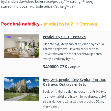
bydleni/breclav/obec-boleradice/prodej/"><strong>Prodej
stavebního pozemku Boleradice</strong></a>
Podobné nabídky -
prodej byty 2+1 Ostrava
Prodej, Byt 2+1, Ostrava
Hledáte byt, který nabízí příjemné bydlení a
zároveň zajímavou investiční příležitost?
Právě takovou možnost představuje tento
světlý a vzdušný byt o…
3490000
CZK
/ objekt
Byt, 2+1, prodej, Oty Synka, Poruba,
Ostrava, Ostrava-město
Soukromí, klid a zeleň na dosah ..... Právě tyto
hodnoty nabízí družstevní byt o dispozici 2+1
se zasklenou lodžií a užitnou plochou 52 m,
který Vám…