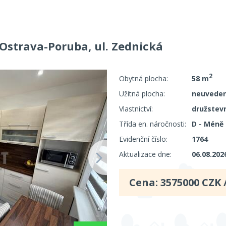
 Ostrava-Poruba, ul. Zednická
2
Obytná plocha:
58 m
Užitná plocha:
neuvede
Vlastnictví:
družstevn
Třída en. náročnosti:
D - Méně
Evidenční číslo:
1764
Aktualizace dne:
06.08.202
Cena:
3575000
CZK 