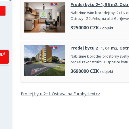
Prodej bytu 2+1, 56 m2, Ostr
Nabízíme Vám k prodeji byt 2+1 v dru
Ostravy - Zábřehu, na ulici Gurťjev
3250000
CZK
/ objekt
Prodej bytu 2+1, 61 m2, Ostr
ELÝ
Nabízíme k prodeji prostorný světl
prošel rekonstrukcí. Dispozice byt
3690000
CZK
/ objekt
Prodej bytu 2+1 Ostrava na Eurobydleni.cz