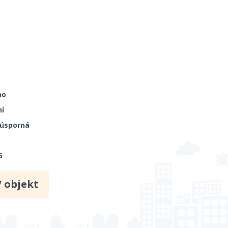
no
í
 úsporná
6
/ objekt