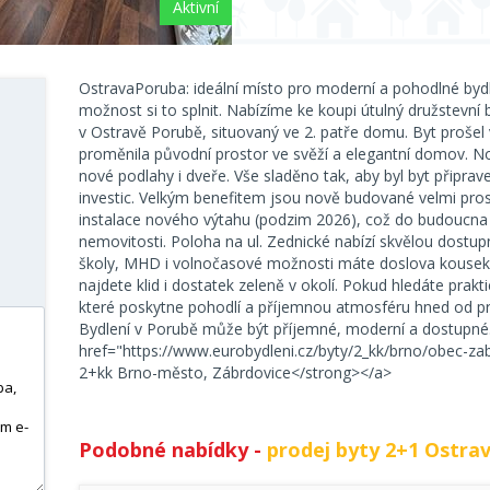
Aktivní
OstravaPoruba: ideální místo pro moderní a pohodlné by
možnost si to splnit. Nabízíme ke koupi útulný družstevní
v Ostravě Porubě, situovaný ve 2. patře domu. Byt prošel 
proměnila původní prostor ve svěží a elegantní domov. N
nové podlahy i dveře. Vše sladěno tak, aby byl byt připra
investic. Velkým benefitem jsou nově budované velmi pros
instalace nového výtahu (podzim 2026), což do budoucna j
nemovitosti. Poloha na ul. Zednické nabízí skvělou dostup
školy, MHD i volnočasové možnosti máte doslova kousek
najdete klid i dostatek zeleně v okolí. Pokud hledáte prakt
které poskytne pohodlí a příjemnou atmosféru hned od prv
Bydlení v Porubě může být příjemné, moderní a dostupné. S
href="https://www.eurobydleni.cz/byty/2_kk/brno/obec-za
2+kk Brno-město, Zábrdovice</strong></a>
Podobné nabídky -
prodej byty 2+1 Ostra