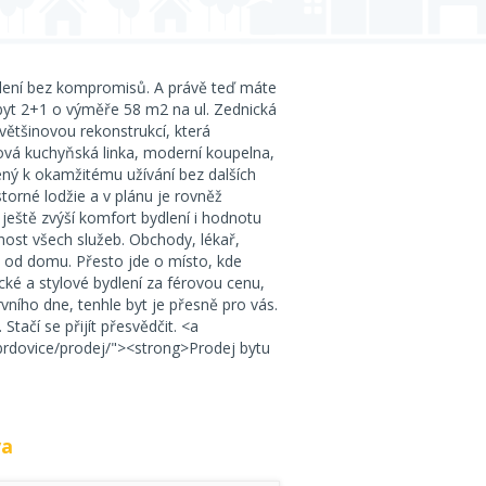
dlení bez kompromisů. A právě teď máte
 byt 2+1 o výměře 58 m2 na ul. Zednická
většinovou rekonstrukcí, která
ová kuchyňská linka, moderní koupelna,
vený k okamžitému užívání bez dalších
torné lodžie a v plánu je rovněž
eště zvýší komfort bydlení i hodnotu
nost všech služeb. Obchody, lékař,
 od domu. Přesto jde o místo, kde
ické a stylové bydlení za férovou cenu,
ního dne, tenhle byt je přesně pro vás.
tačí se přijít přesvědčit. <a
brdovice/prodej/"><strong>Prodej bytu
va