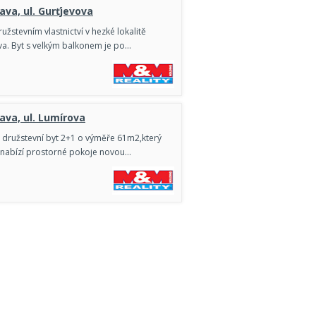
ava, ul. Gurťjevova
žstevním vlastnictví v hezké lokalitě
ova. Byt s velkým balkonem je po…
ava, ul. Lumírova
ý družstevní byt 2+1 o výměře 61m2,který
u nabízí prostorné pokoje novou…