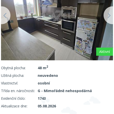
Aktivní
2
Obytná plocha:
48 m
Užitná plocha:
neuvedeno
Vlastnictví:
osobní
Třída en. náročnosti:
G - Mimořádně nehospodárná
Evidenční číslo:
1743
Aktualizace dne:
05.08.2026