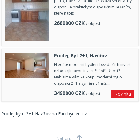
patro, Havířov, na ulici Jaroslava Seiferta. Byt
disponuje praktickým dispozičním řešením,
které nabízí…
2680000
CZK
/ objekt
Prodej, Byt 2+1, Havířov
Hledáte moderní bydlení bez dalších investic
nebo zajímavou investiční příležitost?
Nabízíme Vám ke koupi moderní byt o
dispozici 2+1 a výměře 51 m2,…
3490000
CZK
/ objekt
Novinka
Prodej bytu 2+1 Havířov na Eurobydleni.cz
Nahoru