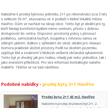
Nabízíme k prodeji bytovou jednotku 2+1 po rekonstrukci (cca 5 let)
o velikosti 50 m², situovanou ve 4. podlaží v klidné lokalitě města
Havířov. Dům se nachází na okraji obce. Tento byt je ideální pro ty,
kteří hledají komfortní bydlení mimo centrum, přesto s dobrou
dostupností do centra. Dispozice: prostorný pokoj s plovoucí
podlahou, samostatná kuchyň, koupelna s rohovou vanou se
zděným jádrem. Balkon s výhledem do okolí, ideální pro relaxaci
Komora praktické úložné prostory Podíl na okolním pozemku
zajišťuje klid a soukromí V blízkosti veškerá občanská vybavenost.
Tento byt je vhodný jak pro rodinu, mladý pár nebo jednotlice, tak i
jako investiční příležitost. Pro více informací kontaktujte našeho
makléře. Těšíme se na Vaši návštěvu.
Podobné nabídky -
prodej byty 2+1 Havířov
Prodej bytu 2+1 45 m2, Havířov
Nabízíme k prodeji družstevní byt 2+1, 2.